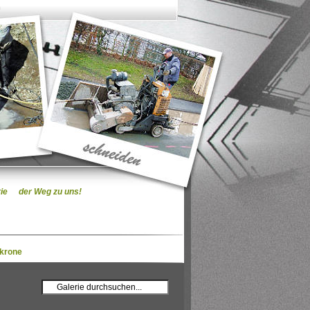
m
ie
der Weg zu uns!
rkrone