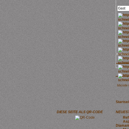
bbcode 
Startsei
DIESE SEITE ALS QR-CODE
NEUEST
Ref
Asp
Diamant