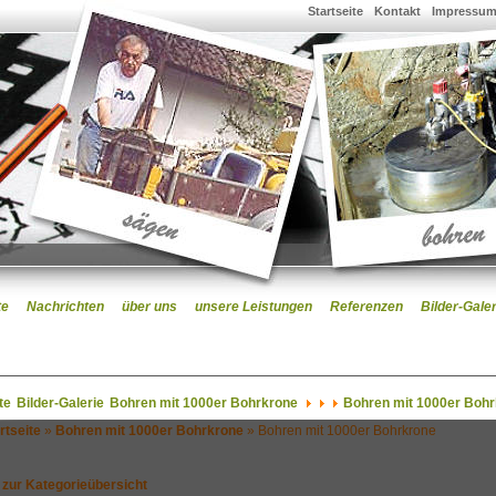
Startseite
Kontakt
Impressu
te
Nachrichten
über uns
unsere Leistungen
Referenzen
Bilder-Galer
te
Bilder-Galerie
Bohren mit 1000er Bohrkrone
Bohren mit 1000er Boh
rtseite
»
Bohren mit 1000er Bohrkrone
» Bohren mit 1000er Bohrkrone
 zur Kategorieübersicht