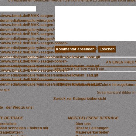
Unregistrierten Benutzern werden die Kommentare zu diesem Bild nicht angezeig
AN EINEN FREU
Bitte loggen Sie sich zuerst ein...
TOP 12:
Hoch bewertet
-
Zuletzt hinzugekom
ist
aus
Gesamtanzahl Bilder in 
Zurück zur Kategorieübersicht
te
der Weg zu uns!
E BEITRÄGE
MEISTGELESENE BEITRÄGE
erenzliste
über uns
halt schneiden + bohren mit
Unsere Leistungen
sägeblättern
Mauerwerkarbeiten