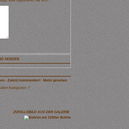
t. Bitte registrieren Sie sich...
ND SENDEN
men
-
Zuletzt kommentiert
-
Meist gesehen
allen Kategorien: 7
ZUFALLSBILD AUS DER GALERIE