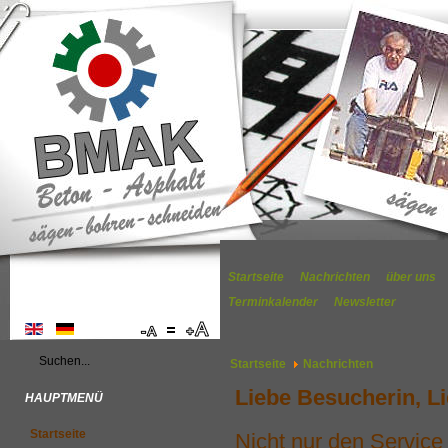
Startseite
Nachrichten
über uns
Terminkalender
Newsletter
Startseite
Nachrichten
Liebe Besucherin, L
HAUPTMENÜ
Startseite
Nicht nur den Servic