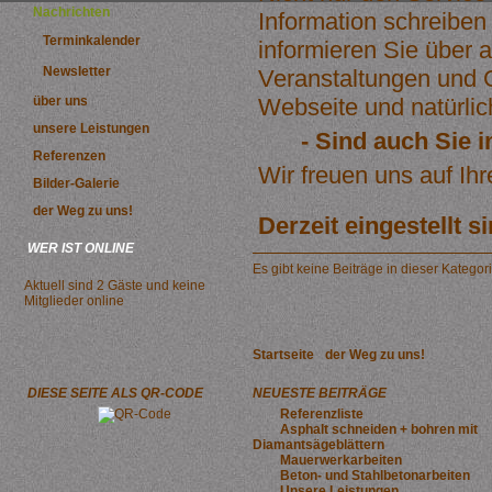
Nachrichten
Information schreiben
Terminkalender
informieren Sie über 
Newsletter
Veranstaltungen und 
über uns
Webseite und natürlic
unsere Leistungen
- Sind auch Sie i
Referenzen
Wir freuen uns auf Ih
Bilder-Galerie
der Weg zu uns!
Derzeit eingestellt si
WER IST ONLINE
Es gibt keine Beiträge in dieser Katego
Aktuell sind 2 Gäste und keine
Mitglieder online
Startseite
der Weg zu uns!
DIESE SEITE ALS QR-CODE
NEUESTE BEITRÄGE
Referenzliste
Asphalt schneiden + bohren mit
Diamantsägeblättern
Mauerwerkarbeiten
Beton- und Stahlbetonarbeiten
Unsere Leistungen