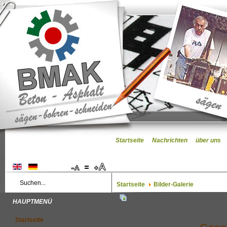
Startseite
Nachrichten
über uns
Startseite
Bilder-Galerie
HAUPTMENÜ
Startseite